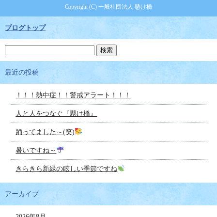
Copyright (C) 一般社団法人 懸け橋
ブログトップ
最近の投稿
！！！熱中症！！警戒アラート！！！
人と人をつなぐ『懸け橋』
踊ってました～(笑)
暑いですね～
きらきら新緑の眩しい季節ですね
アーカイブ
2026年8月