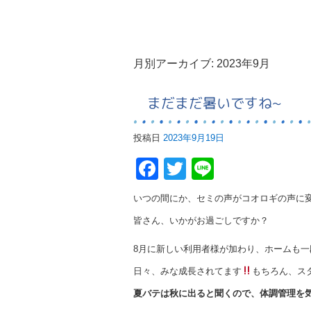
月別アーカイブ:
2023年9月
まだまだ暑いですね~
投稿日
2023年9月19日
Facebook
Twitter
Line
いつの間にか、セミの声がコオロギの声に
皆さん、いかがお過ごしですか？
8月に新しい利用者様が加わり、ホームも一
日々、みな成長されてます
もちろん、ス
夏バテは秋に出ると聞くので、体調管理を