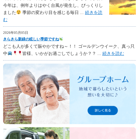
今年は、例年よりはやく台風が発生し、びっくりし
ました
季節の変わり目を感じる毎日 ...
続きを読
む
2026年05月05日
きらきら新緑の眩しい季節ですね
どこも人が多くて賑やかですね～！！ ゴールデンウイーク、真っ只
中
皆様、いかがお過ごしでしょうか？？ ...
続きを読む