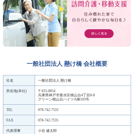
一般社団法人 懸け橋 会社概要
社名
一般社団法人 懸け橋
所在地(本社)
〒655-0854
兵庫県神戸市垂水区桃山台4丁目8-8
グリーン桃山台ハイツA棟103号
TEL
078-742-7533
FAX
078-742-7535
代表理事
小谷 健太郎