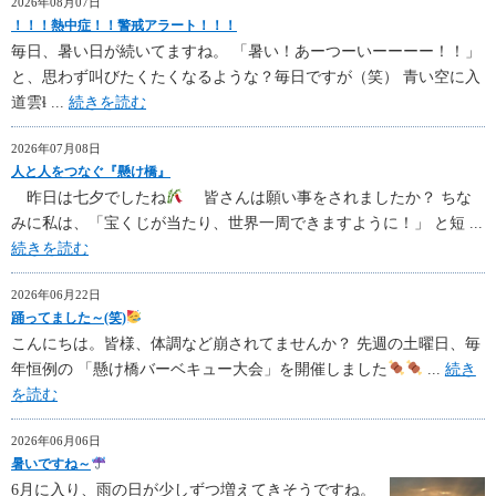
2026年08月07日
！！！熱中症！！警戒アラート！！！
毎日、暑い日が続いてますね。 「暑い！あーつーいーーーー！！」
と、思わず叫びたくたくなるような？毎日ですが（笑） 青い空に入
道雲ɬ ...
続きを読む
2026年07月08日
人と人をつなぐ『懸け橋』
昨日は七夕でしたね
皆さんは願い事をされましたか？ ちな
みに私は、「宝くじが当たり、世界一周できますように！」 と短 ...
続きを読む
2026年06月22日
踊ってました～(笑)
こんにちは。皆様、体調など崩されてませんか？ 先週の土曜日、毎
年恒例の 「懸け橋バーベキュー大会」を開催しました
...
続き
を読む
2026年06月06日
暑いですね～
6月に入り、雨の日が少しずつ増えてきそうですね。