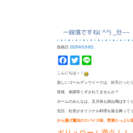
一段落ですね( ^^) _旦~~
投稿日
2025年5月8日
Facebook
Twitter
Line
こんにちは～！
楽しいゴールデンウイークは、好天だった
皆様、体調等くずされてませんか？
ホームのみんなは、五月病も跳ね飛ばすく
先日、社長がオリジナル料理を振る舞って
から揚げ魔法のスパイス味、野菜たっぷり
ボリュウーム満点！！