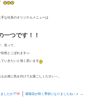
上手な社長のオリジナルメニューは
の一つです！！
で、笑って、
自然とこぼれます♪♪
していきたいと強く思います
れもお体に気を付けてお過ごしください～。
ましたか??
紫陽花が咲く季節になりましたね～♬
→