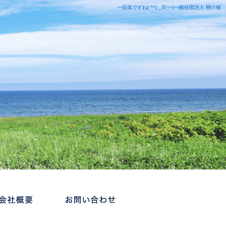
一段落ですね( ^^) _旦~~|一般社団法人 懸け橋